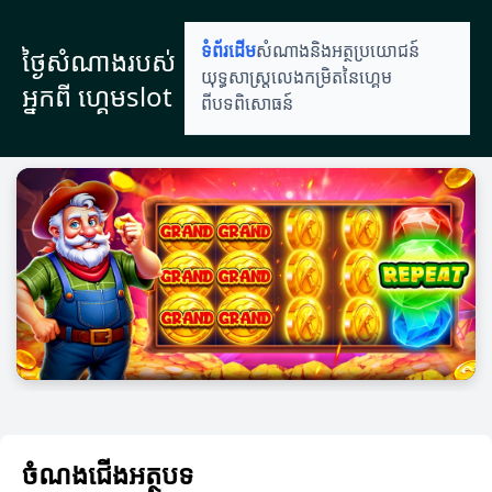
ទំព័រដើម
សំណាងនិងអត្ថប្រយោជន៍
ថ្ងៃសំណាងរបស់
យុទ្ធសាស្ត្រលេង
កម្រិតនៃហ្គេម
អ្នកពី ហ្គេមslot
ពីបទពិសោធន៍
ចំណងជើងអត្ថបទ