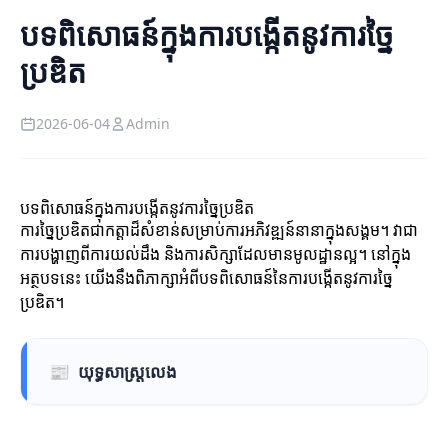
បទពិសោធន៍ក្នុងការបង្កើតនូវការច្នៃ
ប្រឌិត
2026-06-04
Admin
បទពិសោធន៍ក្នុងការបង្កើតនូវការច្នៃប្រឌិត
ការច្នៃប្រឌិតជាកត្តាដ៏សំខាន់សម្រាប់ការអភិវឌ្ឍន៍នានាក្នុងសង្គម។ វាជា
ការបង្ហាញពីការយល់ដឹង និងការសិក្សាដែលមានមូលដ្ឋានល្អ។ នៅក្នុង
អត្ថបទនេះ យើងនឹងពិភាក្សាអំពីបទពិសោធន៍នៃការបង្កើតនូវការច្នៃ
ប្រឌិត។
📰
យុទ្ធសាស្ត្រលេង