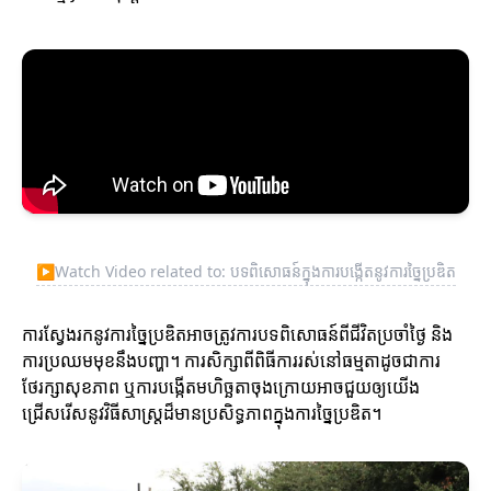
▶
Watch Video related to: បទពិសោធន៍ក្នុងការបង្កើតនូវការច្នៃប្រឌិត
ការស្វែងរកនូវការច្នៃប្រឌិតអាចត្រូវការបទពិសោធន៍ពីជីវិតប្រចាំថ្ងៃ និង
ការប្រឈមមុខនឹងបញ្ហា។ ការសិក្សាពីពិធីការរស់នៅធម្មតាដូចជាការ
ថែរក្សាសុខភាព ឬការបង្កើតមហិច្ឆតាចុងក្រោយអាចជួយឲ្យយើង
ជ្រើសរើសនូវវិធីសាស្ត្រដ៏មានប្រសិទ្ធភាពក្នុងការច្នៃប្រឌិត។