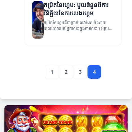
កម្រិតនៃហ្គេម: មួយចំនួនពីការ
វិនិច្ឆ័យនៃការលេងហ្គេម
កម្រិតនៃហ្គេមគឺជាប្រាក់សេវាដែលចំណាយ
ពេលវេលារបស់អ្នកលេងក្នុងការលេង។ អត្ថបទ
នេះនឹងពន្យល់ពីកម្រិតនៃហ្គេម និងវិធីដែលវាប៉ះ
ពាល់ដល់ការលេង។
1
2
3
4