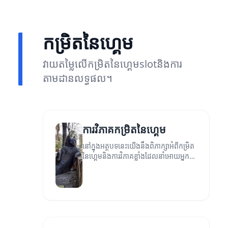
កម្រិតនៃហ្គេម
វាយតម្លៃលើកម្រិតនៃហ្គេមslotនិងការ
តាមដានលទ្ធផល។
ការវិភាគកម្រិតនៃហ្គេម
នៅក្នុងអត្ថបទនេះយើងនឹងពិភាក្សាអំពីកម្រិត
នៃហ្គេមនិងការវិភាគខ្លាំងដែលនាំអោយអ្នក
មានចំណេះដឹងបន្ថែម។