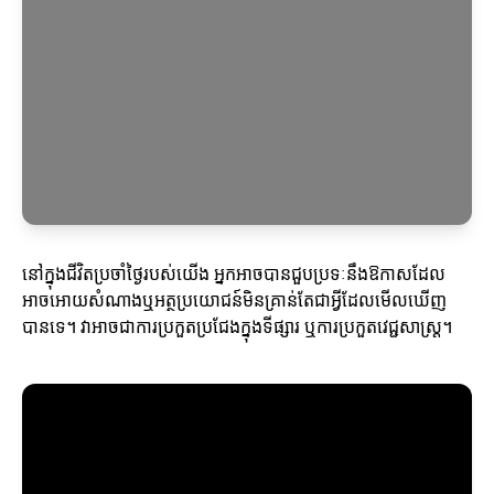
នៅក្នុងជីវិតប្រចាំថ្ងៃរបស់យើង អ្នកអាចបានជួបប្រទៈនឹងឱកាសដែល
អាចអោយសំណាងឬអត្ថប្រយោជន៍មិនគ្រាន់តែជាអ្វីដែលមើលឃើញ
បានទេ។ វាអាចជាការប្រកួតប្រជែងក្នុងទីផ្សារ ឬការប្រកួតវេជ្ជសាស្ត្រ។