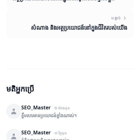
បន្ទាប់
សំណាង និងអត្ថប្រយោជន៍នៅក្នុងជីវិតរបស់យើង
មតិអ្នកប្រើ
SEO_Master
២ ម៉ោងមុន
ខ្លឹមសារមានប្រយោជន៍ខ្លាំងណាស់។
SEO_Master
៣ ថ្ងៃមុន