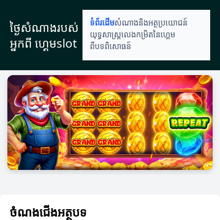
ទំព័រដើម
សំណាងនិងអត្ថប្រយោជន៍
ថ្ងៃសំណាងរបស់
យុទ្ធសាស្ត្រលេង
កម្រិតនៃហ្គេម
អ្នកពី ហ្គេមslot
ពីបទពិសោធន៍
ចំណងជើងអត្ថបទ