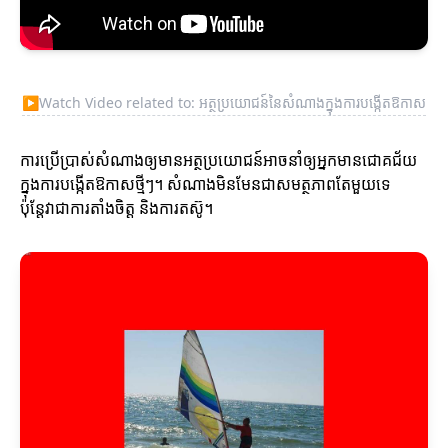
▶
Watch Video related to: អត្ថប្រយោជន៍នៃសំណាងក្នុងការបង្កើតឱកាស
ការប្រើប្រាស់សំណាងឲ្យមានអត្ថប្រយោជន៍អាចនាំឲ្យអ្នកមានជោគជ័យ
ក្នុងការបង្កើតឱកាសថ្មីៗ។ សំណាងមិនមែនជាសមត្ថភាពតែមួយទេ
ប៉ុន្តែវាជាការតាំងចិត្ត និងការតស៊ូ។