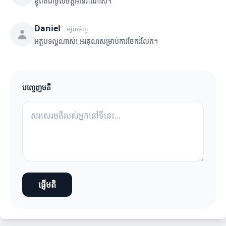
ខ្ញុំពិតជាចូលចិត្តអានវាណាស់។
Daniel
ម្សិលមិញ
អត្ថបទល្អណាស់! អរគុណសម្រាប់ការចែករំលែក។
បញ្ចេញមតិ
ផ្ញើមតិ