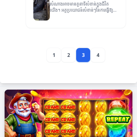
សំណាងអាចមានតួនាទីសំខាន់ក្នុងជីវិត
យើង។ អត្ថប្រយោជន៍សំខាន់ៗនៃការធ្វើឱ្យ
រឿងល្អកើតមានក្នុងជីវិត។
1
2
3
4