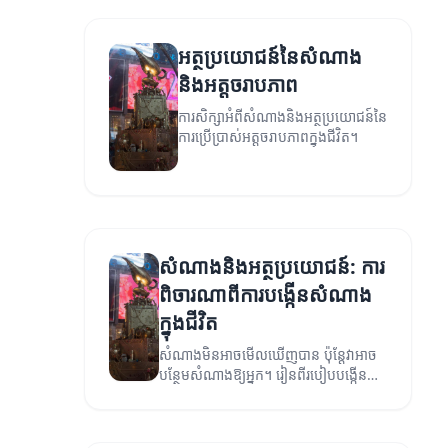
អត្ថប្រយោជន៍នៃសំណាង
និងអត្តចរាបភាព
ការសិក្សាអំពីសំណាងនិងអត្ថប្រយោជន៍នៃ
ការប្រើប្រាស់អត្តចរាបភាពក្នុងជីវិត។
សំណាងនិងអត្ថប្រយោជន៍: ការ
ពិចារណាពីការបង្កើនសំណាង
ក្នុងជីវិត
សំណាងមិនអាចមើលឃើញបាន ប៉ុន្តែវាអាច
បន្ថែមសំណាងឱ្យអ្នក។ រៀនពីរបៀបបង្កើន
សំណាងនៅក្នុងជីវិតរបស់អ្នក។