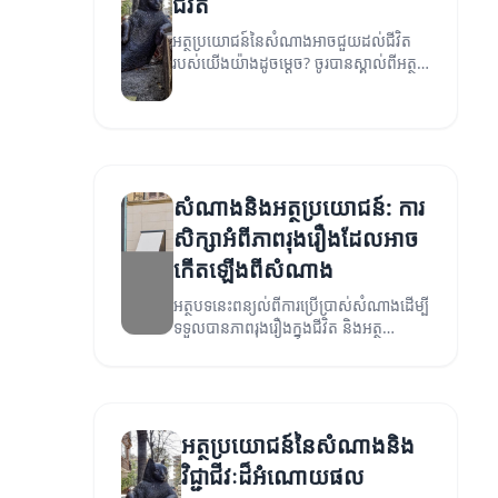
ជីវិត
អត្ថប្រយោជន៍នៃសំណាងអាចជួយដល់ជីវិត
របស់យើងយ៉ាងដូចម្តេច? ចូរបានស្គាល់ពីអត្ថ
ប្រយោជន៍ដែលសំណាងអាចនាំមកប្លែកៗ។
សំណាងនិងអត្ថប្រយោជន៍: ការ
សិក្សាអំពីភាពរុងរឿងដែលអាច
កើតឡើងពីសំណាង
អត្ថបទនេះពន្យល់ពីការប្រើប្រាស់សំណាងដើម្បី
ទទួលបានភាពរុងរឿងក្នុងជីវិត និងអត្ថ
ប្រយោជន៍នៃការសម្រេចបាននូវសំណាង។
អត្ថប្រយោជន៍នៃសំណាងនិង
វិជ្ជាជីវៈ​ដ៏អំណោយផល