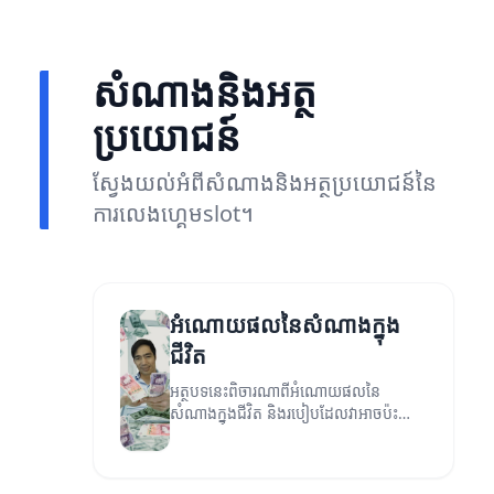
សំណាងនិងអត្ថ
ប្រយោជន៍
ស្វែងយល់អំពីសំណាងនិងអត្ថប្រយោជន៍នៃ
ការលេងហ្គេមslot។
អំណោយផលនៃសំណាងក្នុង
ជីវិត
អត្ថបទនេះពិចារណាពីអំណោយផលនៃ
សំណាងក្នុងជីវិត និងរបៀបដែលវាអាចប៉ះ
ពាល់ដល់ការសម្រេចបាននូវគោលបំណងរបស់
អ្នក។