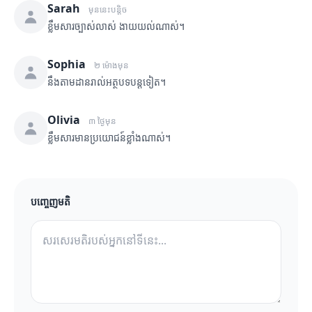
Sarah
មុននេះបន្តិច
ខ្លឹមសារច្បាស់លាស់ ងាយយល់ណាស់។
Sophia
២ ម៉ោងមុន
នឹងតាមដានរាល់អត្ថបទបន្តទៀត។
Olivia
៣ ថ្ងៃមុន
ខ្លឹមសារមានប្រយោជន៍ខ្លាំងណាស់។
បញ្ចេញមតិ