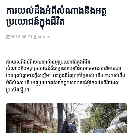
ការយល់ដឹងអំពីសំណាងនិងអត្ថ
ប្រយោជន៍ក្នុងជីវិត
2026-06-21
Admin
ការយល់ដឹងអំពីសំណាងនិងអត្ថប្រយោជន៍ក្នុងជីវិត
សំណាងនិងអត្ថប្រយោជន៍គឺជាប្រធានបទដែលអាច​មានការពិចារណា
ដែលគ្រប់គ្នាមានក្តីសង្ឃឹម។ នៅក្នុងជីវិតប្រចាំថ្ងៃរបស់យើង ការយល់ដឹង
អំពីសំណាងនិងអត្ថប្រយោជន៍អាចជួយសាងសង់ម៉ូឌែលនៃជីវិតដែល
ប្រសើរឡើង។