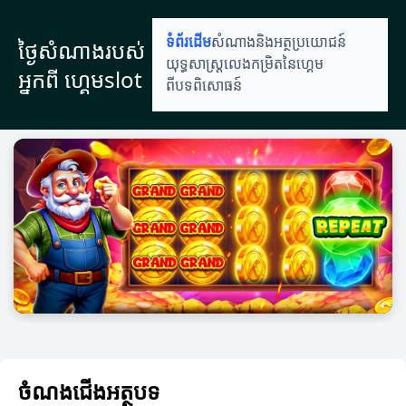
ទំព័រដើម
សំណាងនិងអត្ថប្រយោជន៍
ថ្ងៃសំណាងរបស់
យុទ្ធសាស្ត្រលេង
កម្រិតនៃហ្គេម
អ្នកពី ហ្គេមslot
ពីបទពិសោធន៍
ចំណងជើងអត្ថបទ