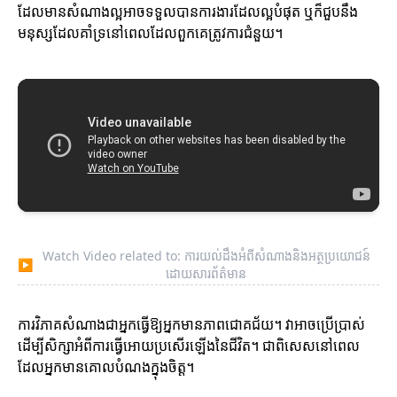
ដែលមានសំណាងល្អអាចទទួលបានការងារដែលល្អបំផុត ឬក៏ជួបនឹង
មនុស្សដែលគាំទ្រនៅពេលដែលពួកគេត្រូវការជំនួយ។
Watch Video related to: ការយល់ដឹងអំពីសំណាងនិងអត្ថប្រយោជន៍
▶
ដោយសារព័ត៌មាន
ការវិភាគសំណាងជាអ្នកធ្វើឱ្យអ្នកមានភាពជោគជ័យ។ វាអាចប្រើប្រាស់
ដើម្បីសិក្សាអំពីការធ្វើអោយប្រសើរឡើងនៃជីវិត។ ជាពិសេសនៅពេល
ដែលអ្នកមានគោលបំណងក្នុងចិត្ត។