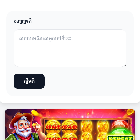
បញ្ចេញមតិ
ផ្ញើមតិ