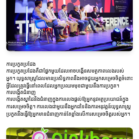
ការប្រកួតប្រជែង
ការប្រកួតប្រជែងគឺជាផ្នែកមួយដែលអាចបង្កើនសមត្ថភាពលេងរបស់
អ្នក។ យុទ្ធសាស្ត្រដែលមានប្រសិទ្ធភាពនឹងអាចជួយអ្នកសម្រេចចិត្តចំពោះ
អ្វីដែលត្រូវធ្វើនៅពេលដែលអ្នកប្រឈមមុខជាមួយនឹងការប្រកួត។
ការបង្កើតជំនាញ
ការបង្កើតស្នាដៃនិងជំនាញក្នុងការលេងផ្តល់ឱ្យអ្នកនូវអត្ថប្រយោជន៍ក្នុង
ការសម្រេចចិត្ត។ ការលេងជាមួយនឹងអ្នកដទៃនិងការអនុវត្តន៍យុទ្ធសាស្ត្រ
ប្រកួតនឹងធ្វើឱ្យអ្នកមានជំនាញកាន់តែខ្លាំងលើការសម្រេចចិត្តរបស់អ្នក។