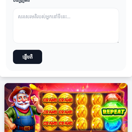
បញ្ចេញមតិ
ផ្ញើមតិ