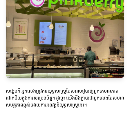
សង្ខេបគឺ អ្នកលេងត្រូវការយុទ្ធសាស្ត្រដែលអាចជួយឱ្យពួកគេមានភាព
ជោគជ័យក្នុងការសម្រេចចិត្ត។ ដូច្នេះ យើងនឹងក្លាយជាអ្នកលេងដែលមាន
សមត្ថភាពខ្ពស់ដោយការអនុវត្តន៍យុទ្ធសាស្ត្រនេះ។