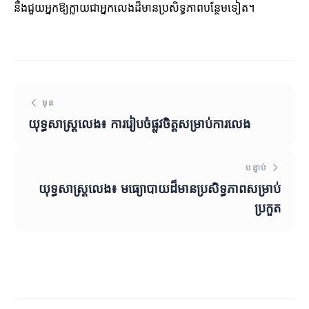
នឹងជួយអ្នកឱ្យក្លាយជាអ្នកលេងដ៏មានប្រសិទ្ធភាពបន្ថែមទៀត។
មុន
យុទ្ធសាស្ត្រលេង៖ ការរៀបចំផ្លូវចិត្តសម្រាប់ការលេង
បន្ទាប់
យុទ្ធសាស្ត្រលេង៖ មធ្យោបាយដ៏មានប្រសិទ្ធភាពសម្រាប់
ប្រកួត