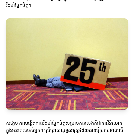
រឹងមាំផ្នែកចិត្ត។
សង្ខេប ការបង្កើតភាពរឹងមាំផ្នែកចិត្តសម្រាប់ការលេងគឺជាការវិនិយោគ
ក្នុងអនាគតរបស់អ្នក។ ប្រើប្រាស់យុទ្ធសាស្ត្រដែលបានរៀបរាប់ខាងលើ