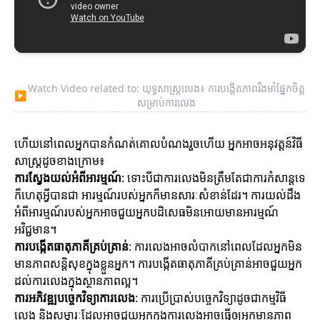
Watch Video related to: យុទ្ធសាស្ត្រលេង៖ ការបង្កើតភាពរឹងមាំផ្នែកចិត្ត
▶
សម្រាប់ការលេង
ហើយនៅពេលអ្នកបានកំណត់គោលបំណងរួចហើយ អ្នកអាចអនុវត្តន៍វិធី
សាស្ត្រដូចខាងក្រោម៖
ការស្វែងយល់អំពីអារម្មណ៍
: ទោះបីជាការលេងមិនត្រឹមតែជាការកំសាន្តទេ
ក៏ហេតុអ្វីបានជា អារម្មណ៍របស់អ្នកក៏មានសារៈសំខាន់ដែរ។ ការយល់ដឹង
អំពីអារម្មណ៍របស់អ្នកអាចជួយអ្នកបដិសេធមិនអោយមានអារម្មណ៍
អវិជ្ជមាន។
ការបង្កើតធាតុភាគីគ្រប់គ្រាន់
: ការលេងអាចលំបាកនៅពេលដែលអ្នកមិន
មានភាពសន្ដិសុខក្នុងខ្លួនអ្នក។ ការបង្កើតធាតុភាគីគ្រប់គ្រាន់អាចជួយអ្នក
ដល់ការលេងក្នុងស្ថានភាពល្អ។
ការអភិវឌ្ឍបច្ចេកវិទ្យាការលេង
: ការប្រើប្រាស់បច្ចេកវិទ្យាដូចជាកម្មវិធី
លេង និងសម្ភារៈដែលអាចជួយអ្នកក្នុងការលេងអាចធ្វើឲ្យអ្នកមានភាព