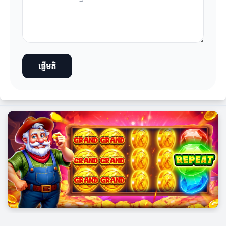
ផ្ញើមតិ