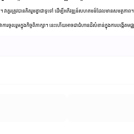
ៗ។ វាគួរត្រូវបានគិតរួមគ្នាជាទូទៅ ដើម្បីអភិវឌ្ឍន៍សហគមន៍ដែលមានសមត្ថភាព។
រចូលរួមក្នុងកិច្ចពិភាក្សា។ នេះហើយអាចជាជំហានដ៏សំខាន់ក្នុងការបង្កើតមជ