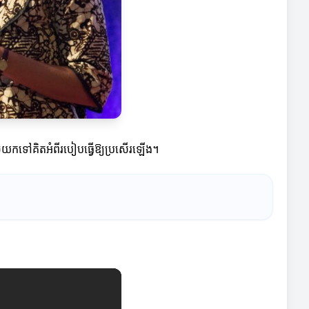
ាចយកទៅគិតអំពីរបៀបធ្វើឱ្យប្រសើរឡើង។