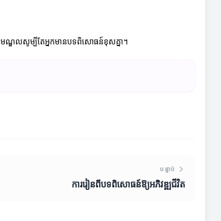
្ឈមណ្ឌលសូម្បីតែអ្នកមានបទពិសោធន៍ខុសគ្នា។
បន្ទាប់
ការរៀនពីបទពិសោធន៍ឱ្យអភិវឌ្ឍជីវិត