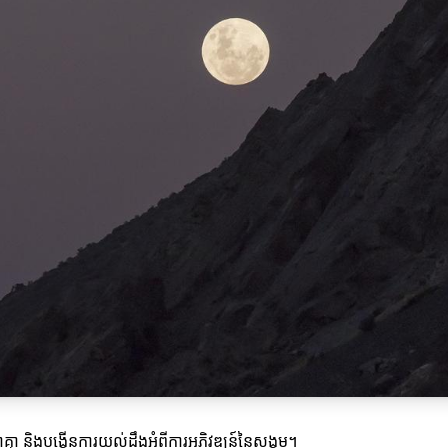
ា និងបង្កើនការយល់ដឹងអំពីការអភិវឌ្ឍន៍នៃសង្គម។