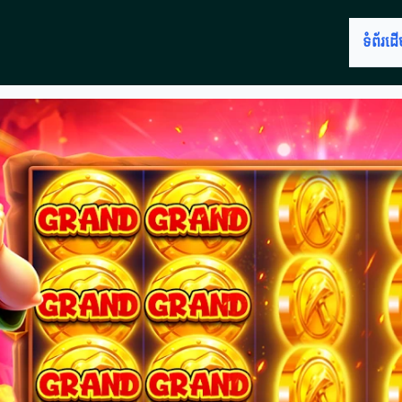
ទំព័រដើ