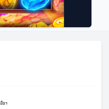
់ដឹង។