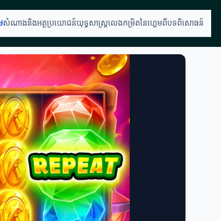
ម
សំណាងនិងអត្ថប្រយោជន៍
យុទ្ធសាស្ត្រលេង
កម្រិតនៃហ្គេម
ពីបទពិសោធន៍