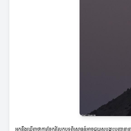
អ្នកនឹងឃើញថាការចែករំលែកបទពិសោធន៍អាចជួយសង្គ្រោះបញ្ហានានាគ្ន