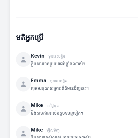
មតិអ្នកប្រើ
Kevin
មុននេះបន្តិច
ខ្លឹមសារមានប្រយោជន៍ខ្លាំងណាស់។
Emma
មុននេះបន្តិច
សូមអរគុណសម្រាប់ព័ត៌មានដ៏ល្អនេះ។
Mike
៣ ថ្ងៃមុន
នឹងតាមដានរាល់អត្ថបទបន្តទៀត។
Mike
ម្សិលមិញ
ខ្លឹមសារច្បាស់លាស់ ងាយយល់ណាស់។