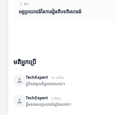
មុន
អត្ថប្រយោជន៍នៃការរៀនពីបទពិសោធន៍
មតិអ្នកប្រើ
TechExpert
១០ នាទីមុន
ខ្ញុំពិតជាចូលចិត្តអានវាណាស់។
TechExpert
៣ ថ្ងៃមុន
ខ្លឹមសារមានប្រយោជន៍ខ្លាំងណាស់។