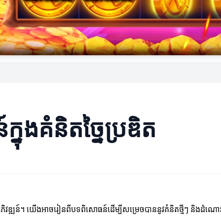
នុងគំនិតច្នៃប្រឌិត
អភិវឌ្ឍន៍។ យើងអាចរៀនពីបទពិសោធន៍ដើម្បីសម្រេចបាននូវគំនិតថ្មីៗ និងដំណ