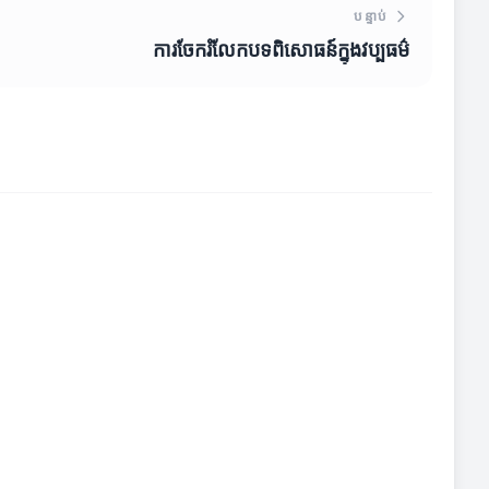
បន្ទាប់
ការចែករំលែកបទពិសោធន៍ក្នុងវប្បធម៌