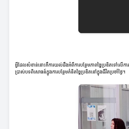
អ្វីដែលសំខាន់នោះគឺការយល់ដឹងអំពីការបន្ថែមភាពច្នៃប្រឌិតទៅលើការ
ប្រាស់បទពិសោធន៍ក្នុងការបន្ថែមគំនិតច្នៃប្រឌិតនៅក្នុងជីវិតប្រចាំថ្ងៃ។