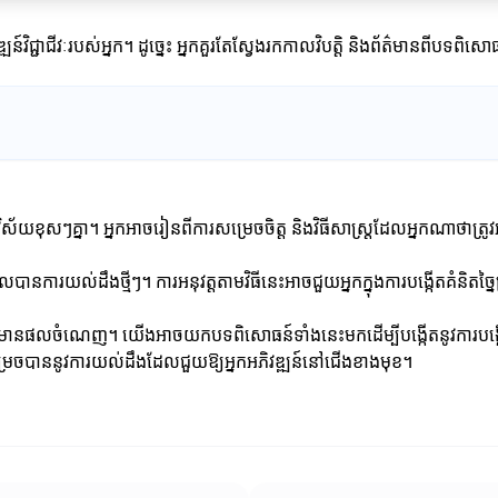
ឌ្ឍន៍វិជ្ជាជីវៈរបស់អ្នក។ ដូច្នេះ អ្នកគួរតែស្វែងរកកាលវិបត្តិ និងព័ត៌មានពីប
័យខុសៗគ្នា។ អ្នកអាចរៀនពីការសម្រេចចិត្ត និងវិធីសាស្ត្រដែលអ្នកណាថាត្រូ
បានការយល់ដឹងថ្មីៗ។ ការអនុវត្តតាមវិធីនេះអាចជួយអ្នកក្នុងការបង្កើតគំនិត​ច
លមានផលចំណេញ។ យើងអាចយកបទពិសោធន៍ទាំងនេះមកដើម្បីបង្កើតនូវការបង្កើតថ្
សម្រេចបាននូវការយល់ដឹងដែលជួយឱ្យអ្នកអភិវឌ្ឍន៍នៅជើងខាងមុខ។