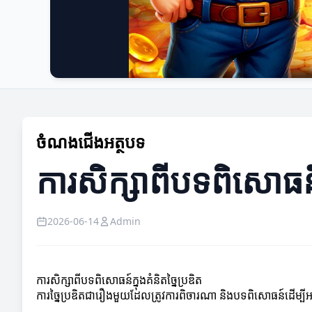
ចំណងជើងអត្ថបទ
ការសិក្សាពីបទពិសោធន៍ក្
2026-06-14
Admin
ការសិក្សាពីបទពិសោធន៍ក្នុងគំនិតច្នៃប្រឌិត
ការច្នៃប្រឌិតជារឿងមួយដែលត្រូវការពិចារណា និងបទពិសោធន៍ដើម្បី