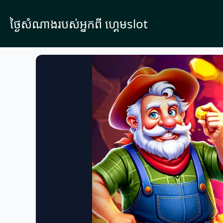
ថ្ងៃសំណាងរបស់អ្នកពី ហ្គេមslot